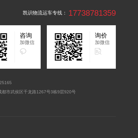
17738781359
凯识物流运车专线：
咨询
询价
加微信
加微信
25165
都市武侯区千龙路1267号3栋9层920号