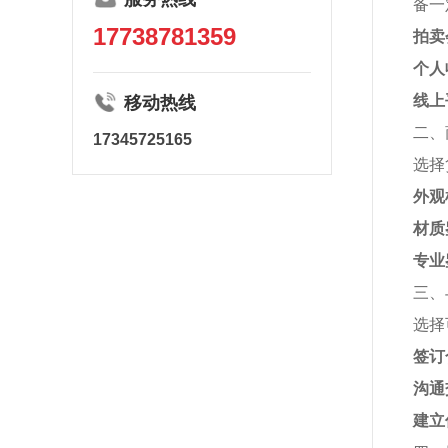
备一
17738781359
拍卖
个人
线上
移动热线
二、
17345725165
选择
外观
材质
专业
三、
选择
签订
沟通
建立